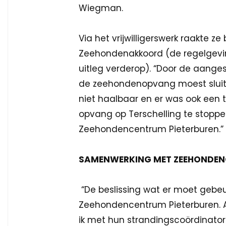
Wiegman.
Via het vrijwilligerswerk raakte z
Zeehondenakkoord (de regelgevin
uitleg verderop). “Door de aange
de zeehondenopvang moest sluiten
niet haalbaar en er was ook een te
opvang op Terschelling te stoppen
Zeehondencentrum Pieterburen.
SAMENWERKING MET ZEEHONDEN
“De beslissing wat er moet gebeu
Zeehondencentrum Pieterburen. Als
ik met hun strandingscoördinator. I