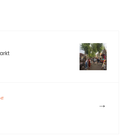
arkt
HT
→