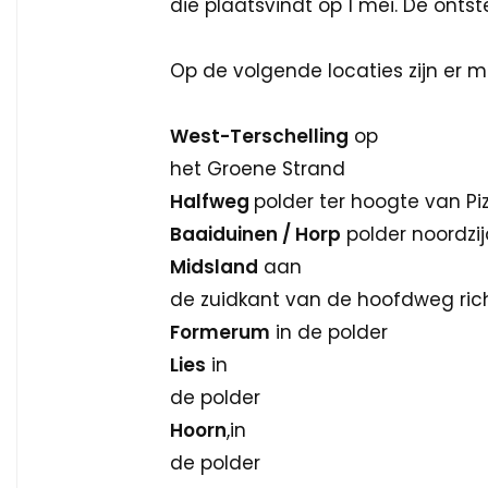
die plaatsvindt op 1 mei. De ontste
Op de volgende locaties zijn er m
West-Terschelling
op
het Groene Strand
Halfweg
polder ter hoogte van Piz
Baaiduinen / Horp
polder noordzi
Midsland
aan
de zuidkant van de hoofdweg rich
Formerum
in de polder
Lies
in
de polder
Hoorn
,in
de polder