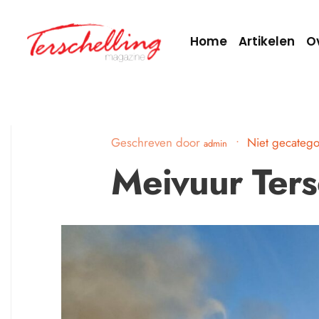
Home
Artikelen
O
Geschreven door
•
Niet gecatego
admin
Meivuur Ters