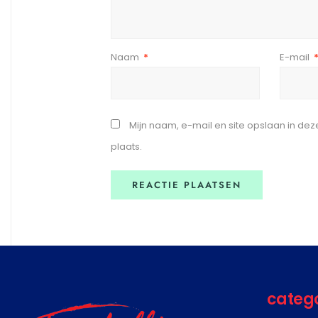
Naam
*
E-mail
Mijn naam, e-mail en site opslaan in de
plaats.
categ