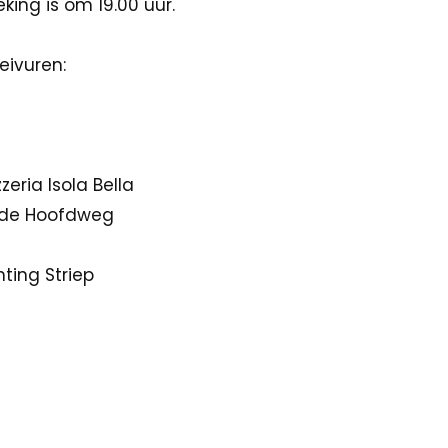
king is om 19.00 uur.
eivuren:
zeria Isola Bella
jde Hoofdweg
ting Striep