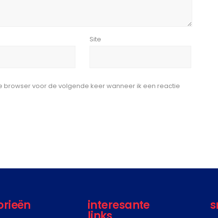
*
Site
ze browser voor de volgende keer wanneer ik een reactie
orieën
interesante
s
links