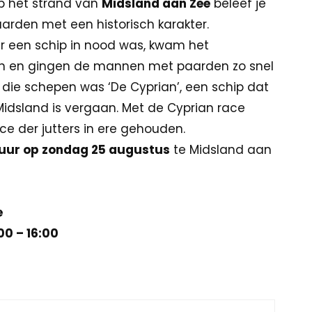
p het strand van
Midsland aan Zee
beleef je
arden met een historisch karakter.
er een schip in nood was, kwam het
oven en gingen de mannen met paarden zo snel
 die schepen was ‘De Cyprian’, een schip dat
Midsland is vergaan. Met de Cyprian race
ce der jutters in ere gehouden.
 uur op zondag 25 augustus
te Midsland aan
e
00 – 16:00