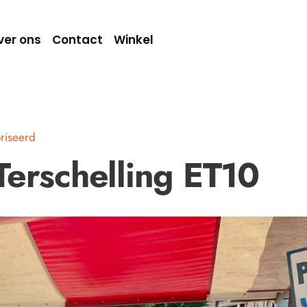
ver ons
Contact
Winkel
riseerd
Terschelling ET10