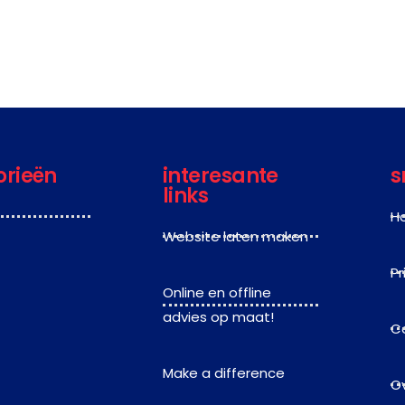
orieën
interesante
s
links
H
Website laten maken
Pr
Online en offline
advies op maat!
C
Make a difference
O