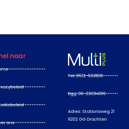
nel naar
ome
Tel: 0512-550818
ivacybeleid
Bgg: 06-33094619
ookiebeleid
Adres: Stationsweg 21
9202 GG Drachten
ver ons