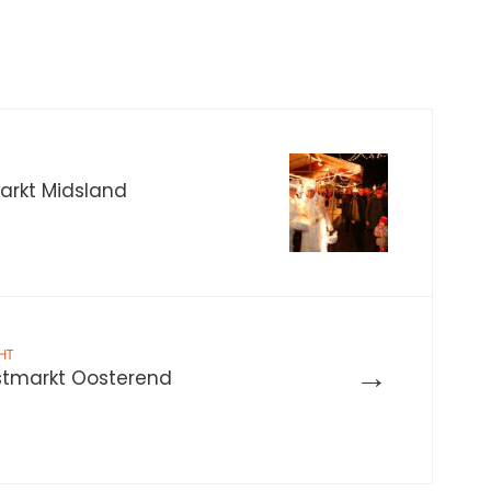
arkt Midsland
HT
→
rstmarkt Oosterend