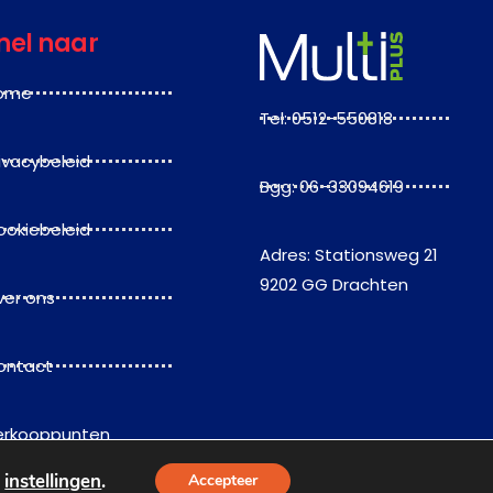
nel naar
ome
Tel: 0512-550818
ivacybeleid
Bgg: 06-33094619
ookiebeleid
Adres: Stationsweg 21
9202 GG Drachten
ver ons
ontact
erkooppunten
e
instellingen
.
Accepteer