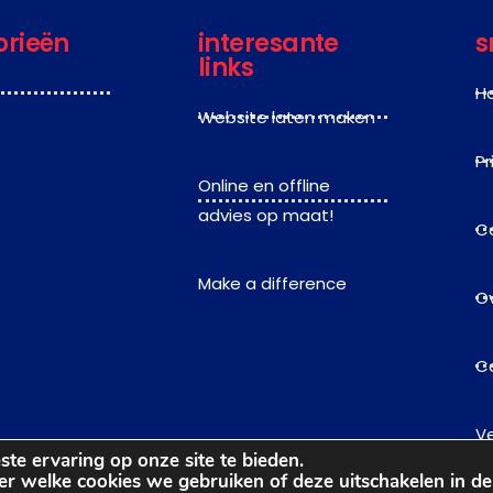
orieën
interesante
s
links
H
Website laten maken
Pr
Online en offline
advies op maat!
C
Make a difference
O
C
V
te ervaring op onze site te bieden.
er welke cookies we gebruiken of deze uitschakelen in d