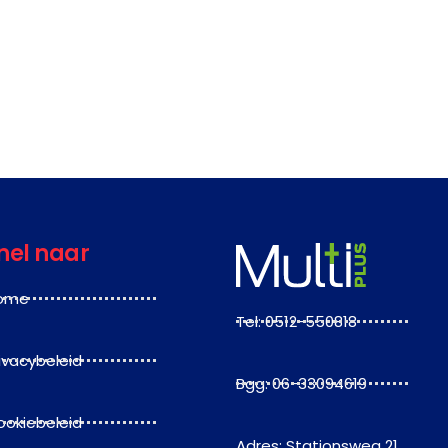
nel naar
ome
Tel: 0512-550818
ivacybeleid
Bgg: 06-33094619
ookiebeleid
Adres: Stationsweg 21