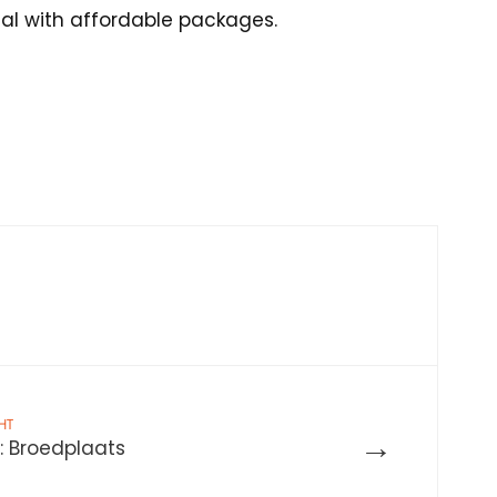
sal with affordable packages.
HT
→
g: Broedplaats