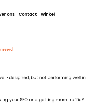
ver ons
Contact
Winkel
riseerd
 well-designed, but not performing well in
ving your SEO and getting more traffic?