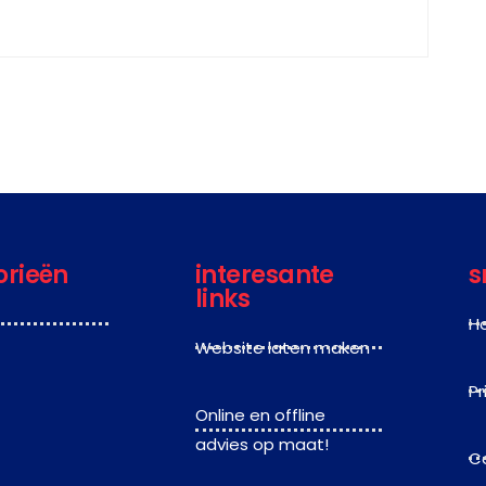
orieën
interesante
s
links
H
Website laten maken
Pr
Online en offline
advies op maat!
C