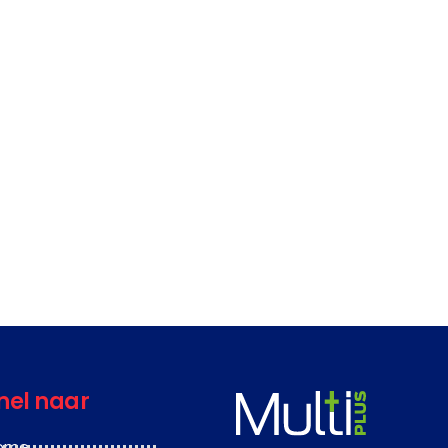
nel naar
ome