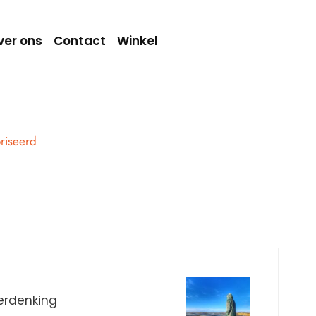
ver ons
Contact
Winkel
riseerd
erdenking