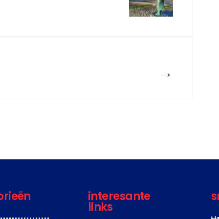
→
orieën
interesante
s
links
H