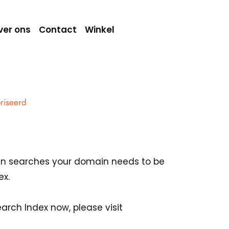
ver ons
Contact
Winkel
riseerd
 in searches your domain needs to be
ex.
rch Index now, please visit