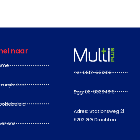
nel naar
ome
Tel: 0512-550818
ivacybeleid
Bgg: 06-33094619
ookiebeleid
Adres: Stationsweg 21
9202 GG Drachten
ver ons