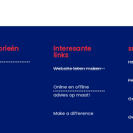
orieën
interesante
s
links
H
Website laten maken
Pr
Online en offline
advies op maat!
C
Make a difference
O